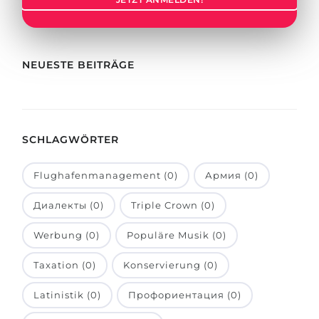
Städte
BEWERBEN FÜR FACHRICHTUNG …
BERUFE
Medizin
Berufe
NEUESTE BEITRÄGE
Ingenieurwesen
Studienfächer
Physik
Beispiel-Stellenangebote
Management
SCHLAGWÖRTER
BERUFSORIENTIERUNG
Anderes Fach
Flughafenmanagement (0)
Армия (0)
BEWERBEN AUS …
Holland-Test
Диалекты (0)
Triple Crown (0)
Russland
Interessenkarte-Test
Ukraine
Werbung (0)
Populäre Musik (0)
RIASEC-Test
Kasachstan
Erfolg
zu
Taxation (0)
Konservierung (0)
Aserbaidschan
100%
Latinistik (0)
Профориентация (0)
Armenien