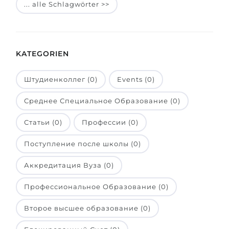
... alle Schlagwörter >>
Belarus
Unsere Studierenden werden erfolgrei
Anderes Land
BERATUNG!
BERATUNG BUCHEN
KATEGORIEN
* Nac
Штудиенколлег (0)
Events (0)
Среднее Специальное Образование (0)
Статьи (0)
Профессии (0)
Поступление после школы (0)
Аккредитация Вуза (0)
Профессиональное Образование (0)
Второе высшее образование (0)