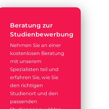
Beratung zur
Studienbewerbung
Nehmen Sie an einer
kostenlosen Beratung
mit unserem
Spezialisten teil und
erfahren Sie, wie Sie
den richtigen
Studienort und den
passenden