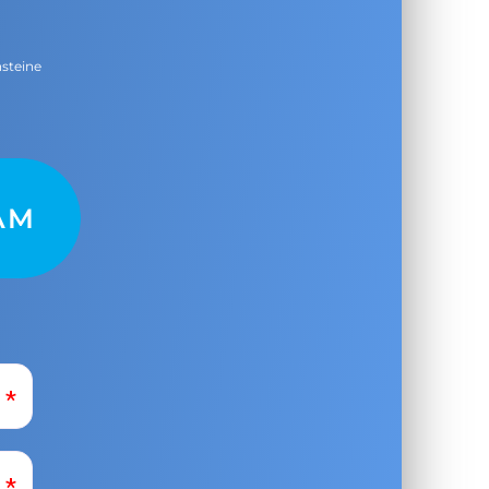
nsteine
AM