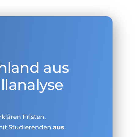
hland aus
llanalyse
rklären Fristen,
mit Studierenden
aus