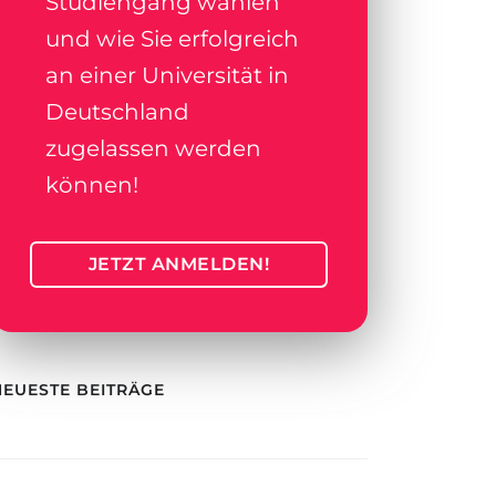
Studiengang wählen
und wie Sie erfolgreich
an einer Universität in
Deutschland
zugelassen werden
können!
JETZT ANMELDEN!
NEUESTE BEITRÄGE