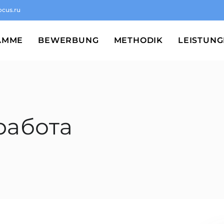
ocus.ru
AMME
BEWERBUNG
METHODIK
LEISTUN
работа