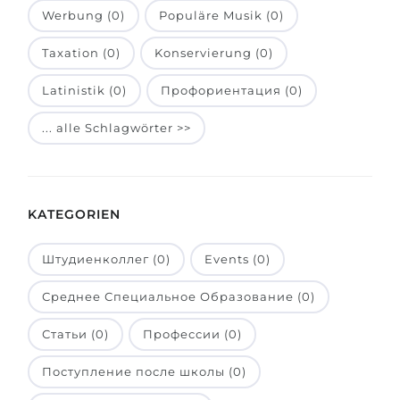
Werbung (0)
Populäre Musik (0)
Belarus
Unsere Studierenden werden erfolgrei
Taxation (0)
Konservierung (0)
Anderes Land
BERATUNG!
BERATUNG BUCHEN
Latinistik (0)
Профориентация (0)
* Nac
... alle Schlagwörter >>
KATEGORIEN
Штудиенколлег (0)
Events (0)
Среднее Специальное Образование (0)
Статьи (0)
Профессии (0)
Поступление после школы (0)