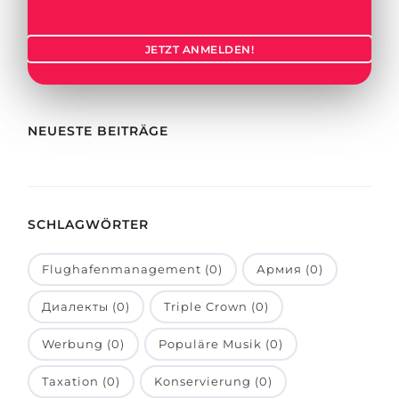
Städte
BEWERBEN FÜR FACHRICHTUNG …
BERUFE
JETZT ANMELDEN!
Medizin
Berufe
Ingenieurwesen
Studienfächer
Physik
NEUESTE BEITRÄGE
Beispiel-Stellenangebote
Management
BERUFSORIENTIERUNG
Anderes Fach
SCHLAGWÖRTER
BEWERBEN AUS …
Holland-Test
Russland
Interessenkarte-Test
Flughafenmanagement (0)
Армия (0)
Ukraine
RIASEC-Test
Диалекты (0)
Triple Crown (0)
Kasachstan
Erfolg
zu
Werbung (0)
Populäre Musik (0)
Aserbaidschan
100%
Taxation (0)
Konservierung (0)
Armenien