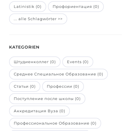
Latinistik (0)
Профориентация (0)
Belarus
Unsere Studierenden werden erfolgrei
Anderes Land
... alle Schlagwörter >>
BERATUNG!
BERATUNG BUCHEN
* Nac
KATEGORIEN
Штудиенколлег (0)
Events (0)
Среднее Специальное Образование (0)
Статьи (0)
Профессии (0)
Поступление после школы (0)
Аккредитация Вуза (0)
Профессиональное Образование (0)