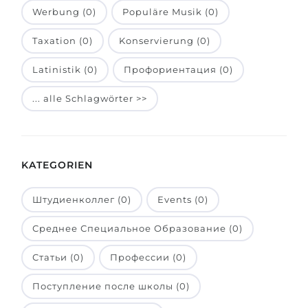
Werbung (0)
Populäre Musik (0)
Belarus
Unsere Studierenden werden erfolgrei
Taxation (0)
Konservierung (0)
Anderes Land
BERATUNG!
BERATUNG BUCHEN
Latinistik (0)
Профориентация (0)
* Nac
... alle Schlagwörter >>
KATEGORIEN
Штудиенколлег (0)
Events (0)
Среднее Специальное Образование (0)
Статьи (0)
Профессии (0)
Поступление после школы (0)