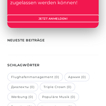
Städte
zugelassen werden können!
BEWERBEN FÜR FACHRICHTUNG …
BERUFE
Medizin
JETZT ANMELDEN!
Berufe
Ingenieurwesen
Studienfächer
Physik
Beispiel-Stellenangebote
NEUESTE BEITRÄGE
Management
BERUFSORIENTIERUNG
Anderes Fach
BEWERBEN AUS …
Holland-Test
SCHLAGWÖRTER
Russland
Interessenkarte-Test
Flughafenmanagement (0)
Армия (0)
Ukraine
RIASEC-Test
Kasachstan
Erfolg
Диалекты (0)
Triple Crown (0)
zu
Aserbaidschan
100%
Werbung (0)
Populäre Musik (0)
Armenien