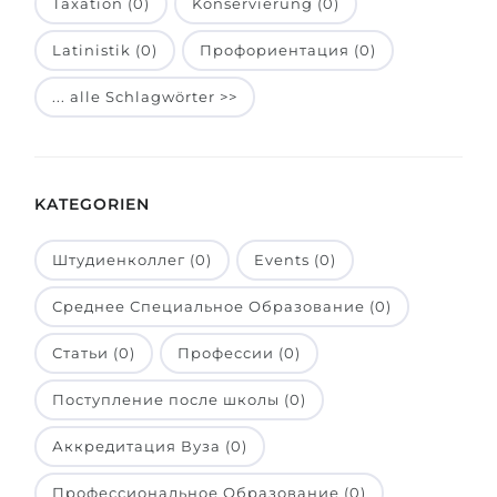
Taxation (0)
Konservierung (0)
Belarus
Unsere Studierenden werden erfolgrei
Latinistik (0)
Профориентация (0)
Anderes Land
BERATUNG!
... alle Schlagwörter >>
BERATUNG BUCHEN
* Nac
KATEGORIEN
Штудиенколлег (0)
Events (0)
Среднее Специальное Образование (0)
Статьи (0)
Профессии (0)
Поступление после школы (0)
Аккредитация Вуза (0)
Профессиональное Образование (0)