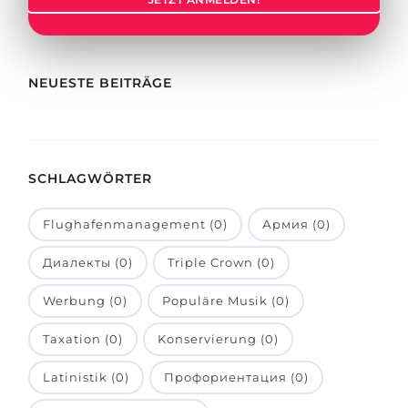
Städte
BEWERBEN FÜR FACHRICHTUNG …
BERUFE
Medizin
Berufe
NEUESTE BEITRÄGE
Ingenieurwesen
Studienfächer
Physik
Beispiel-Stellenangebote
Management
SCHLAGWÖRTER
BERUFSORIENTIERUNG
Anderes Fach
Flughafenmanagement (0)
Армия (0)
BEWERBEN AUS …
Holland-Test
Диалекты (0)
Triple Crown (0)
Russland
Interessenkarte-Test
Ukraine
Werbung (0)
Populäre Musik (0)
RIASEC-Test
Kasachstan
Erfolg
zu
Taxation (0)
Konservierung (0)
Aserbaidschan
100%
Latinistik (0)
Профориентация (0)
Armenien