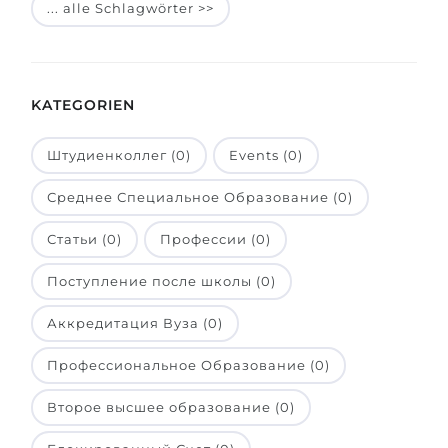
... alle Schlagwörter >>
Belarus
Unsere Studierenden werden erfolgrei
Anderes Land
BERATUNG!
BERATUNG BUCHEN
KATEGORIEN
* Nac
Штудиенколлег (0)
Events (0)
Среднее Специальное Образование (0)
Статьи (0)
Профессии (0)
Поступление после школы (0)
Аккредитация Вуза (0)
Профессиональное Образование (0)
Второе высшее образование (0)