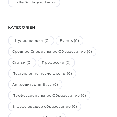
... alle Schlagwörter >>
Belarus
Unsere Studierenden werden erfolgrei
Anderes Land
BERATUNG!
BERATUNG BUCHEN
KATEGORIEN
* Nac
Штудиенколлег (0)
Events (0)
Среднее Специальное Образование (0)
Статьи (0)
Профессии (0)
Поступление после школы (0)
Аккредитация Вуза (0)
Профессиональное Образование (0)
Второе высшее образование (0)