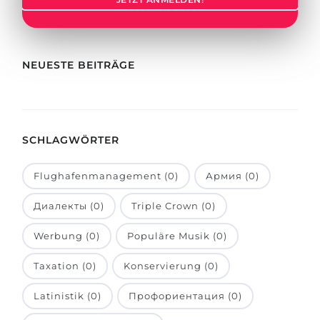
Städte
BEWERBEN FÜR FACHRICHTUNG …
BERUFE
Medizin
Berufe
NEUESTE BEITRÄGE
Ingenieurwesen
Studienfächer
Physik
Beispiel-Stellenangebote
Management
SCHLAGWÖRTER
BERUFSORIENTIERUNG
Anderes Fach
Flughafenmanagement (0)
Армия (0)
BEWERBEN AUS …
Holland-Test
Диалекты (0)
Triple Crown (0)
Russland
Interessenkarte-Test
Ukraine
Werbung (0)
Populäre Musik (0)
RIASEC-Test
Kasachstan
Erfolg
zu
Taxation (0)
Konservierung (0)
Aserbaidschan
100%
Latinistik (0)
Профориентация (0)
Armenien