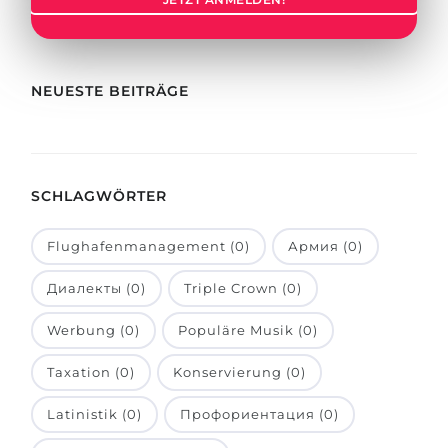
Städte
BEWERBEN FÜR FACHRICHTUNG …
BERUFE
Medizin
Berufe
NEUESTE BEITRÄGE
Ingenieurwesen
Studienfächer
Physik
Beispiel-Stellenangebote
Management
SCHLAGWÖRTER
BERUFSORIENTIERUNG
Anderes Fach
Flughafenmanagement (0)
Армия (0)
BEWERBEN AUS …
Holland-Test
Диалекты (0)
Triple Crown (0)
Russland
Interessenkarte-Test
Ukraine
Werbung (0)
Populäre Musik (0)
RIASEC-Test
Kasachstan
Erfolg
zu
Taxation (0)
Konservierung (0)
Aserbaidschan
100%
Latinistik (0)
Профориентация (0)
Armenien