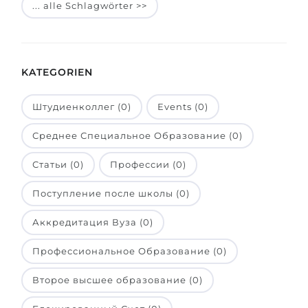
... alle Schlagwörter >>
Belarus
Unsere Studierenden werden erfolgrei
Anderes Land
BERATUNG!
BERATUNG BUCHEN
KATEGORIEN
* Nac
Штудиенколлег (0)
Events (0)
Среднее Специальное Образование (0)
Статьи (0)
Профессии (0)
Поступление после школы (0)
Аккредитация Вуза (0)
Профессиональное Образование (0)
Второе высшее образование (0)