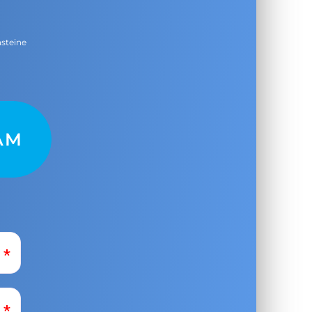
nsteine
AM