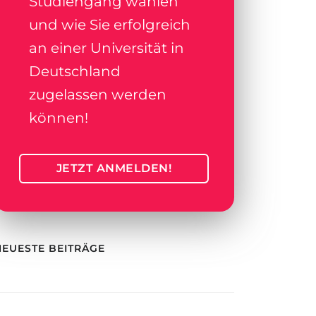
Studiengang wählen
und wie Sie erfolgreich
an einer Universität in
Deutschland
zugelassen werden
können!
JETZT ANMELDEN!
NEUESTE BEITRÄGE