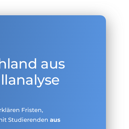
hland aus
llanalyse
rklären Fristen,
mit Studierenden
aus