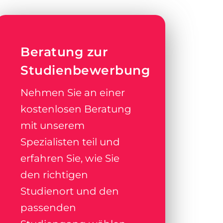
Beratung zur
Studienbewerbung
Nehmen Sie an einer
kostenlosen Beratung
mit unserem
Spezialisten teil und
erfahren Sie, wie Sie
den richtigen
Studienort und den
passenden