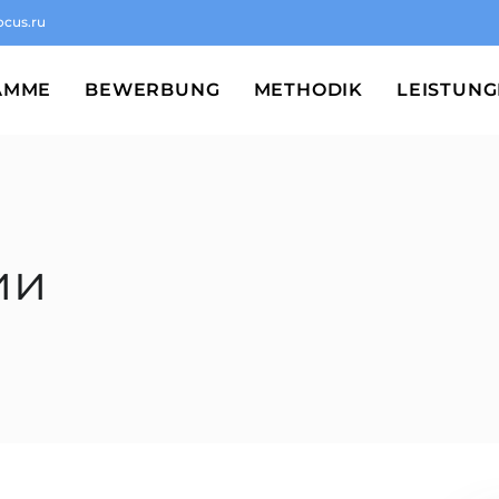
ocus.ru
AMME
BEWERBUNG
METHODIK
LEISTUN
ии