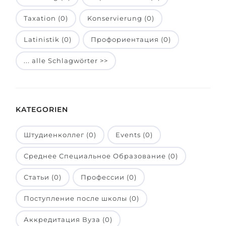
Belarus
Unsere Studierenden werden erfolgrei
Taxation (0)
Konservierung (0)
Anderes Land
Latinistik (0)
Профориентация (0)
BERATUNG!
BERATUNG BUCHEN
* Nac
... alle Schlagwörter >>
KATEGORIEN
Штудиенколлег (0)
Events (0)
Среднее Специальное Образование (0)
Статьи (0)
Профессии (0)
Поступление после школы (0)
Аккредитация Вуза (0)