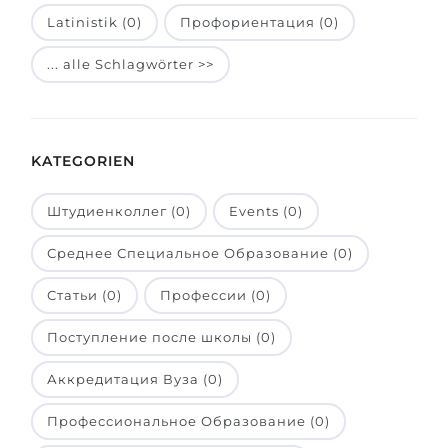
Latinistik (0)
Профориентация (0)
Belarus
Unsere Studierenden werden erfolgrei
Anderes Land
... alle Schlagwörter >>
BERATUNG!
BERATUNG BUCHEN
* Nac
KATEGORIEN
Штудиенколлег (0)
Events (0)
Среднее Специальное Образование (0)
Статьи (0)
Профессии (0)
Поступление после школы (0)
Аккредитация Вуза (0)
Профессиональное Образование (0)