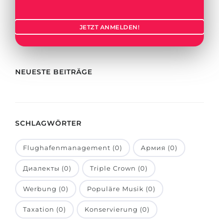
Städte
BEWERBEN FÜR FACHRICHTUNG …
BERUFE
JETZT ANMELDEN!
Medizin
Berufe
Ingenieurwesen
Studienfächer
Physik
NEUESTE BEITRÄGE
Beispiel-Stellenangebote
Management
BERUFSORIENTIERUNG
Anderes Fach
SCHLAGWÖRTER
BEWERBEN AUS …
Holland-Test
Russland
Interessenkarte-Test
Flughafenmanagement (0)
Армия (0)
Ukraine
RIASEC-Test
Диалекты (0)
Triple Crown (0)
Kasachstan
Erfolg
zu
Werbung (0)
Populäre Musik (0)
Aserbaidschan
100%
Taxation (0)
Konservierung (0)
Armenien