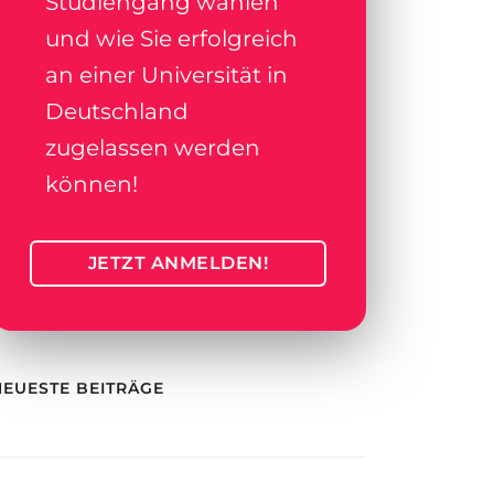
Studiengang wählen
und wie Sie erfolgreich
an einer Universität in
Deutschland
zugelassen werden
können!
JETZT ANMELDEN!
NEUESTE BEITRÄGE