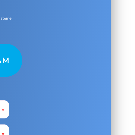
nsteine
AM