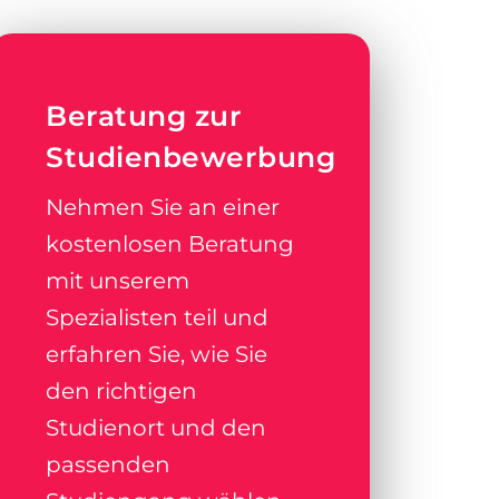
Beratung zur
Studienbewerbung
Nehmen Sie an einer
kostenlosen Beratung
mit unserem
Spezialisten teil und
erfahren Sie, wie Sie
den richtigen
Studienort und den
passenden