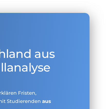
hland aus
llanalyse
rklären Fristen,
mit Studierenden
aus