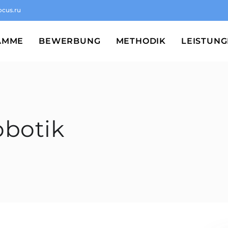
ocus.ru
AMME
BEWERBUNG
METHODIK
LEISTUN
obotik