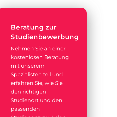
Beratung zur
Studienbewerbung
Nehmen Sie an einer
kostenlosen Beratung
mit unserem
Spezialisten teil und
erfahren Sie, wie Sie
den richtigen
Studienort und den
passenden