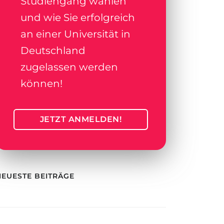
Studiengang wählen
und wie Sie erfolgreich
an einer Universität in
Deutschland
zugelassen werden
können!
JETZT ANMELDEN!
NEUESTE BEITRÄGE