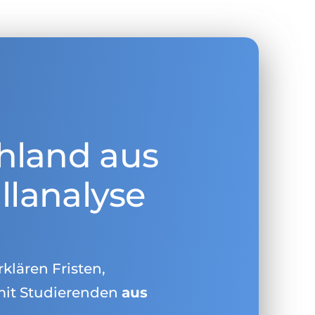
hland aus
llanalyse
rklären Fristen,
mit Studierenden
aus