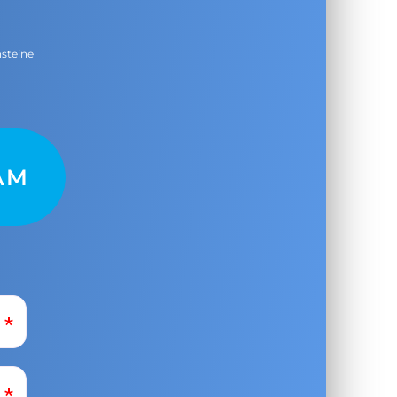
nsteine
AM