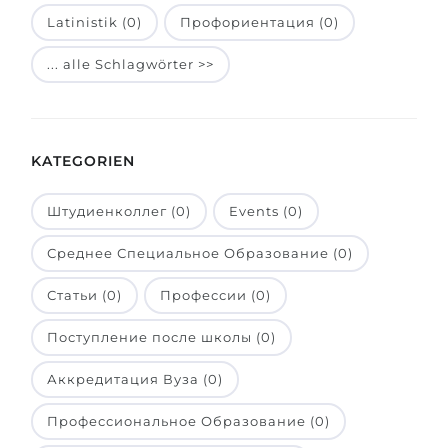
Latinistik (0)
Профориентация (0)
Belarus
Unsere Studierenden werden erfolgrei
Anderes Land
... alle Schlagwörter >>
BERATUNG!
BERATUNG BUCHEN
* Nac
KATEGORIEN
Штудиенколлег (0)
Events (0)
Среднее Специальное Образование (0)
Статьи (0)
Профессии (0)
Поступление после школы (0)
Аккредитация Вуза (0)
Профессиональное Образование (0)