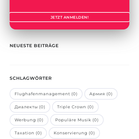
Städte
BEWERBEN FÜR FACHRICHTUNG …
BERUFE
JETZT ANMELDEN!
Medizin
Berufe
Ingenieurwesen
Studienfächer
Physik
NEUESTE BEITRÄGE
Beispiel-Stellenangebote
Management
BERUFSORIENTIERUNG
Anderes Fach
SCHLAGWÖRTER
BEWERBEN AUS …
Holland-Test
Russland
Interessenkarte-Test
Flughafenmanagement (0)
Армия (0)
Ukraine
RIASEC-Test
Диалекты (0)
Triple Crown (0)
Kasachstan
Erfolg
zu
Werbung (0)
Populäre Musik (0)
Aserbaidschan
100%
Taxation (0)
Konservierung (0)
Armenien