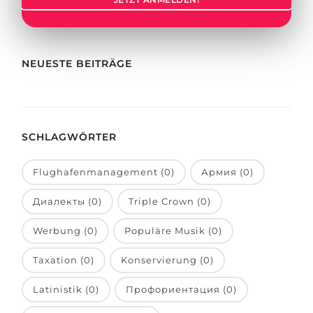
Städte
BEWERBEN FÜR FACHRICHTUNG …
BERUFE
Medizin
Berufe
NEUESTE BEITRÄGE
Ingenieurwesen
Studienfächer
Physik
Beispiel-Stellenangebote
Management
SCHLAGWÖRTER
BERUFSORIENTIERUNG
Anderes Fach
Flughafenmanagement (0)
Армия (0)
BEWERBEN AUS …
Holland-Test
Диалекты (0)
Triple Crown (0)
Russland
Interessenkarte-Test
Ukraine
Werbung (0)
Populäre Musik (0)
RIASEC-Test
Kasachstan
Erfolg
zu
Taxation (0)
Konservierung (0)
Aserbaidschan
100%
Latinistik (0)
Профориентация (0)
Armenien