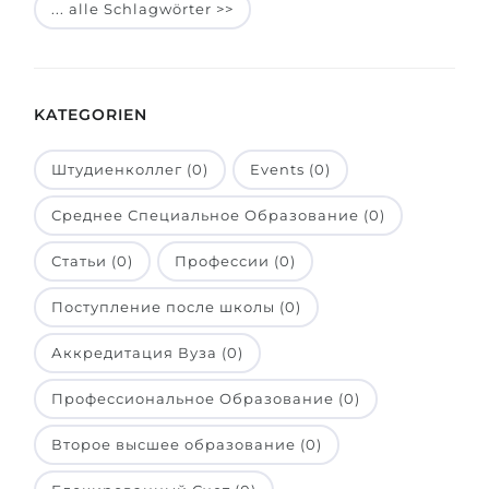
... alle Schlagwörter >>
Belarus
Unsere Studierenden werden erfolgrei
Anderes Land
BERATUNG!
BERATUNG BUCHEN
KATEGORIEN
* Nac
Штудиенколлег (0)
Events (0)
Среднее Специальное Образование (0)
Статьи (0)
Профессии (0)
Поступление после школы (0)
Аккредитация Вуза (0)
Профессиональное Образование (0)
Второе высшее образование (0)