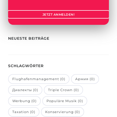
Städte
BEWERBEN FÜR FACHRICHTUNG …
BERUFE
JETZT ANMELDEN!
Medizin
Berufe
Ingenieurwesen
Studienfächer
Physik
NEUESTE BEITRÄGE
Beispiel-Stellenangebote
Management
BERUFSORIENTIERUNG
Anderes Fach
SCHLAGWÖRTER
BEWERBEN AUS …
Holland-Test
Russland
Interessenkarte-Test
Flughafenmanagement (0)
Армия (0)
Ukraine
RIASEC-Test
Диалекты (0)
Triple Crown (0)
Kasachstan
Erfolg
zu
Werbung (0)
Populäre Musik (0)
Aserbaidschan
100%
Taxation (0)
Konservierung (0)
Armenien