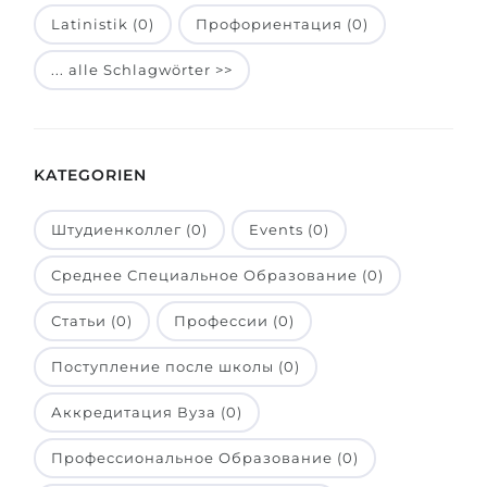
Latinistik (0)
Профориентация (0)
Belarus
Unsere Studierenden werden erfolgrei
Anderes Land
... alle Schlagwörter >>
BERATUNG!
BERATUNG BUCHEN
* Nac
KATEGORIEN
Штудиенколлег (0)
Events (0)
Среднее Специальное Образование (0)
Статьи (0)
Профессии (0)
Поступление после школы (0)
Аккредитация Вуза (0)
Профессиональное Образование (0)