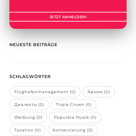
Städte
BEWERBEN FÜR FACHRICHTUNG …
BERUFE
JETZT ANMELDEN!
Medizin
Berufe
Ingenieurwesen
Studienfächer
Physik
NEUESTE BEITRÄGE
Beispiel-Stellenangebote
Management
BERUFSORIENTIERUNG
Anderes Fach
SCHLAGWÖRTER
BEWERBEN AUS …
Holland-Test
Russland
Interessenkarte-Test
Flughafenmanagement (0)
Армия (0)
Ukraine
RIASEC-Test
Диалекты (0)
Triple Crown (0)
Kasachstan
Erfolg
zu
Werbung (0)
Populäre Musik (0)
Aserbaidschan
100%
Taxation (0)
Konservierung (0)
Armenien