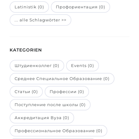
Latinistik (0)
Профориентация (0)
Belarus
Unsere Studierenden werden erfolgrei
Anderes Land
... alle Schlagwörter >>
BERATUNG!
BERATUNG BUCHEN
* Nac
KATEGORIEN
Штудиенколлег (0)
Events (0)
Среднее Специальное Образование (0)
Статьи (0)
Профессии (0)
Поступление после школы (0)
Аккредитация Вуза (0)
Профессиональное Образование (0)