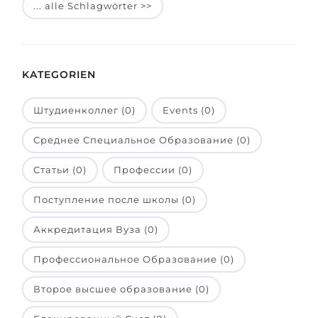
... alle Schlagwörter >>
Belarus
Unsere Studierenden werden erfolgrei
Anderes Land
BERATUNG!
BERATUNG BUCHEN
KATEGORIEN
* Nac
Штудиенколлег (0)
Events (0)
Среднее Специальное Образование (0)
Статьи (0)
Профессии (0)
Поступление после школы (0)
Аккредитация Вуза (0)
Профессиональное Образование (0)
Второе высшее образование (0)