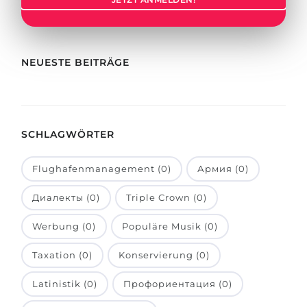
Städte
BEWERBEN FÜR FACHRICHTUNG …
BERUFE
Medizin
Berufe
NEUESTE BEITRÄGE
Ingenieurwesen
Studienfächer
Physik
Beispiel-Stellenangebote
Management
SCHLAGWÖRTER
BERUFSORIENTIERUNG
Anderes Fach
Flughafenmanagement (0)
Армия (0)
BEWERBEN AUS …
Holland-Test
Диалекты (0)
Triple Crown (0)
Russland
Interessenkarte-Test
Ukraine
Werbung (0)
Populäre Musik (0)
RIASEC-Test
Kasachstan
Erfolg
zu
Taxation (0)
Konservierung (0)
Aserbaidschan
100%
Latinistik (0)
Профориентация (0)
Armenien