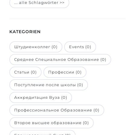
... alle Schlagwörter >>
Belarus
Unsere Studierenden werden erfolgrei
Anderes Land
BERATUNG!
BERATUNG BUCHEN
KATEGORIEN
* Nac
Штудиенколлег (0)
Events (0)
Среднее Специальное Образование (0)
Статьи (0)
Профессии (0)
Поступление после школы (0)
Аккредитация Вуза (0)
Профессиональное Образование (0)
Второе высшее образование (0)