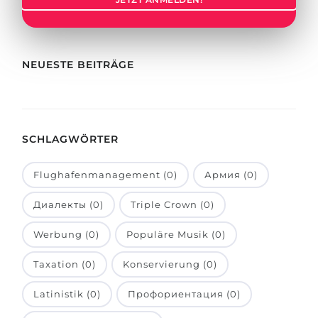
Städte
BEWERBEN FÜR FACHRICHTUNG …
BERUFE
Medizin
Berufe
NEUESTE BEITRÄGE
Ingenieurwesen
Studienfächer
Physik
Beispiel-Stellenangebote
Management
SCHLAGWÖRTER
BERUFSORIENTIERUNG
Anderes Fach
Flughafenmanagement (0)
Армия (0)
BEWERBEN AUS …
Holland-Test
Диалекты (0)
Triple Crown (0)
Russland
Interessenkarte-Test
Ukraine
Werbung (0)
Populäre Musik (0)
RIASEC-Test
Kasachstan
Erfolg
zu
Taxation (0)
Konservierung (0)
Aserbaidschan
100%
Latinistik (0)
Профориентация (0)
Armenien