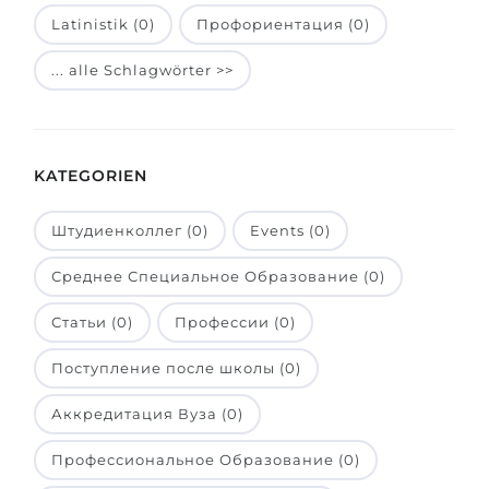
Latinistik (0)
Профориентация (0)
Belarus
Unsere Studierenden werden erfolgrei
Anderes Land
... alle Schlagwörter >>
BERATUNG!
BERATUNG BUCHEN
* Nac
KATEGORIEN
Штудиенколлег (0)
Events (0)
Среднее Специальное Образование (0)
Статьи (0)
Профессии (0)
Поступление после школы (0)
Аккредитация Вуза (0)
Профессиональное Образование (0)