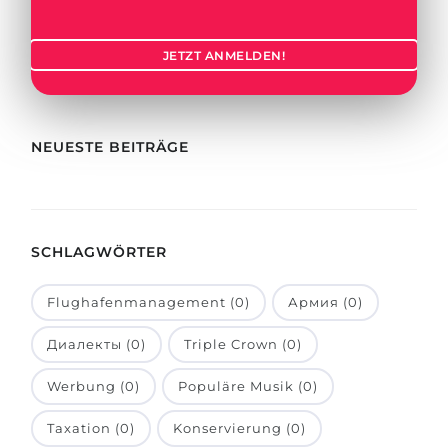
Städte
BEWERBEN FÜR FACHRICHTUNG …
BERUFE
JETZT ANMELDEN!
Medizin
Berufe
Ingenieurwesen
Studienfächer
Physik
NEUESTE BEITRÄGE
Beispiel-Stellenangebote
Management
BERUFSORIENTIERUNG
Anderes Fach
SCHLAGWÖRTER
BEWERBEN AUS …
Holland-Test
Russland
Interessenkarte-Test
Flughafenmanagement (0)
Армия (0)
Ukraine
RIASEC-Test
Диалекты (0)
Triple Crown (0)
Kasachstan
Erfolg
zu
Werbung (0)
Populäre Musik (0)
Aserbaidschan
100%
Taxation (0)
Konservierung (0)
Armenien