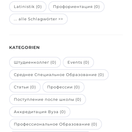
Latinistik (0)
Профориентация (0)
Belarus
Unsere Studierenden werden erfolgrei
Anderes Land
... alle Schlagwörter >>
BERATUNG!
BERATUNG BUCHEN
* Nac
KATEGORIEN
Штудиенколлег (0)
Events (0)
Среднее Специальное Образование (0)
Статьи (0)
Профессии (0)
Поступление после школы (0)
Аккредитация Вуза (0)
Профессиональное Образование (0)