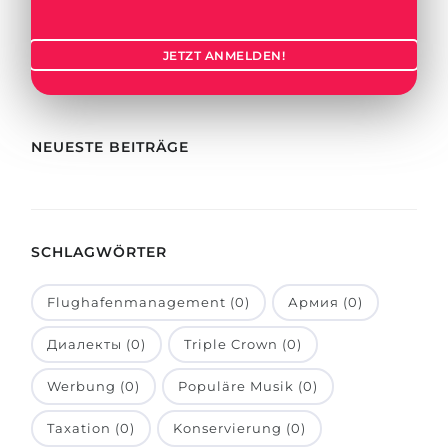
Städte
BEWERBEN FÜR FACHRICHTUNG …
BERUFE
JETZT ANMELDEN!
Medizin
Berufe
Ingenieurwesen
Studienfächer
Physik
NEUESTE BEITRÄGE
Beispiel-Stellenangebote
Management
BERUFSORIENTIERUNG
Anderes Fach
SCHLAGWÖRTER
BEWERBEN AUS …
Holland-Test
Russland
Interessenkarte-Test
Flughafenmanagement (0)
Армия (0)
Ukraine
RIASEC-Test
Диалекты (0)
Triple Crown (0)
Kasachstan
Erfolg
zu
Werbung (0)
Populäre Musik (0)
Aserbaidschan
100%
Taxation (0)
Konservierung (0)
Armenien