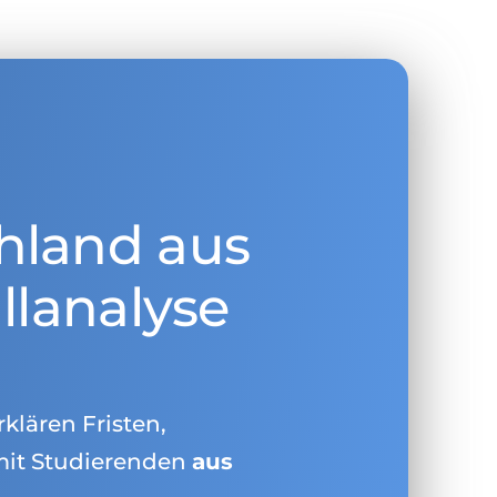
hland aus
llanalyse
rklären Fristen,
mit Studierenden
aus