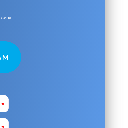
nsteine
AM