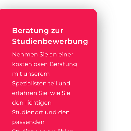
Beratung zur
Studienbewerbung
Nehmen Sie an einer
kostenlosen Beratung
mit unserem
Spezialisten teil und
erfahren Sie, wie Sie
den richtigen
Studienort und den
passenden