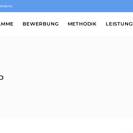
ocus.ru
AMME
BEWERBUNG
METHODIK
LEISTUN
ь