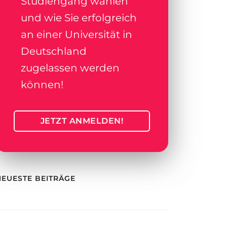
Studiengang wählen
und wie Sie erfolgreich
an einer Universität in
Deutschland
zugelassen werden
können!
JETZT ANMELDEN!
NEUESTE BEITRÄGE