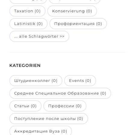
Belarus
Unsere Studierenden werden erfolgrei
Taxation (0)
Konservierung (0)
Anderes Land
Latinistik (0)
Профориентация (0)
BERATUNG!
BERATUNG BUCHEN
* Nac
... alle Schlagwörter >>
KATEGORIEN
Штудиенколлег (0)
Events (0)
Среднее Специальное Образование (0)
Статьи (0)
Профессии (0)
Поступление после школы (0)
Аккредитация Вуза (0)