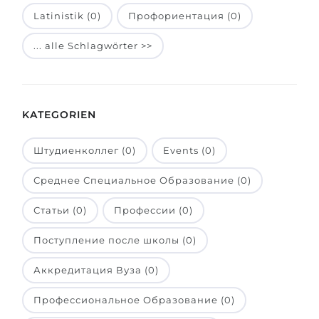
Latinistik (0)
Профориентация (0)
Belarus
Unsere Studierenden werden erfolgrei
Anderes Land
... alle Schlagwörter >>
BERATUNG!
BERATUNG BUCHEN
* Nac
KATEGORIEN
Штудиенколлег (0)
Events (0)
Среднее Специальное Образование (0)
Статьи (0)
Профессии (0)
Поступление после школы (0)
Аккредитация Вуза (0)
Профессиональное Образование (0)