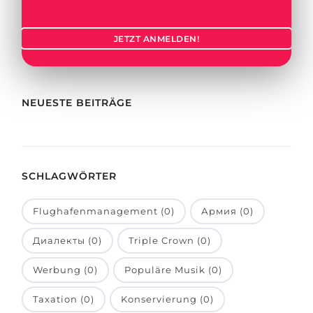
Städte
BEWERBEN FÜR FACHRICHTUNG …
BERUFE
JETZT ANMELDEN!
Medizin
Berufe
Ingenieurwesen
Studienfächer
Physik
NEUESTE BEITRÄGE
Beispiel-Stellenangebote
Management
BERUFSORIENTIERUNG
Anderes Fach
SCHLAGWÖRTER
BEWERBEN AUS …
Holland-Test
Russland
Interessenkarte-Test
Flughafenmanagement (0)
Армия (0)
Ukraine
RIASEC-Test
Диалекты (0)
Triple Crown (0)
Kasachstan
Erfolg
zu
Werbung (0)
Populäre Musik (0)
Aserbaidschan
100%
Taxation (0)
Konservierung (0)
Armenien