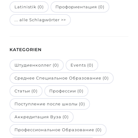
Latinistik (0)
Профориентация (0)
Belarus
Unsere Studierenden werden erfolgrei
Anderes Land
... alle Schlagwörter >>
BERATUNG!
BERATUNG BUCHEN
* Nac
KATEGORIEN
Штудиенколлег (0)
Events (0)
Среднее Специальное Образование (0)
Статьи (0)
Профессии (0)
Поступление после школы (0)
Аккредитация Вуза (0)
Профессиональное Образование (0)