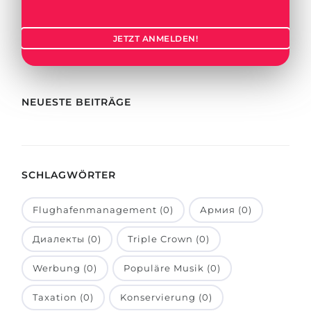
Städte
BEWERBEN FÜR FACHRICHTUNG …
BERUFE
JETZT ANMELDEN!
Medizin
Berufe
Ingenieurwesen
Studienfächer
Physik
NEUESTE BEITRÄGE
Beispiel-Stellenangebote
Management
BERUFSORIENTIERUNG
Anderes Fach
SCHLAGWÖRTER
BEWERBEN AUS …
Holland-Test
Russland
Interessenkarte-Test
Flughafenmanagement (0)
Армия (0)
Ukraine
RIASEC-Test
Диалекты (0)
Triple Crown (0)
Kasachstan
Erfolg
zu
Werbung (0)
Populäre Musik (0)
Aserbaidschan
100%
Taxation (0)
Konservierung (0)
Armenien