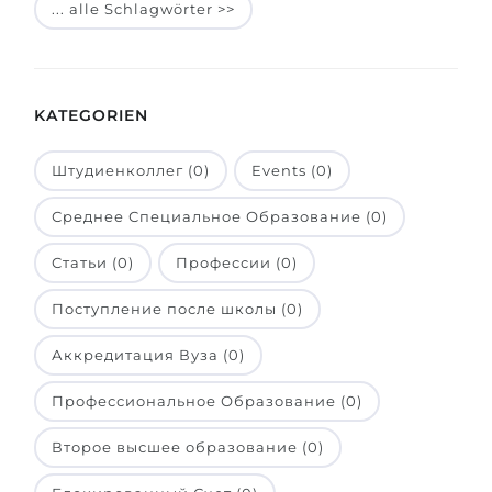
... alle Schlagwörter >>
Belarus
Unsere Studierenden werden erfolgrei
Anderes Land
BERATUNG!
BERATUNG BUCHEN
KATEGORIEN
* Nac
Штудиенколлег (0)
Events (0)
Среднее Специальное Образование (0)
Статьи (0)
Профессии (0)
Поступление после школы (0)
Аккредитация Вуза (0)
Профессиональное Образование (0)
Второе высшее образование (0)