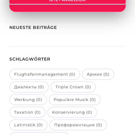
Städte
BEWERBEN FÜR FACHRICHTUNG …
BERUFE
Medizin
Berufe
NEUESTE BEITRÄGE
Ingenieurwesen
Studienfächer
Physik
Beispiel-Stellenangebote
Management
SCHLAGWÖRTER
BERUFSORIENTIERUNG
Anderes Fach
Flughafenmanagement (0)
Армия (0)
BEWERBEN AUS …
Holland-Test
Диалекты (0)
Triple Crown (0)
Russland
Interessenkarte-Test
Ukraine
Werbung (0)
Populäre Musik (0)
RIASEC-Test
Kasachstan
Erfolg
zu
Taxation (0)
Konservierung (0)
Aserbaidschan
100%
Latinistik (0)
Профориентация (0)
Armenien