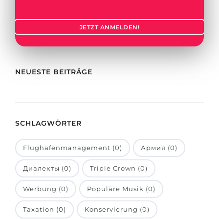
Städte
BEWERBEN FÜR FACHRICHTUNG …
BERUFE
JETZT ANMELDEN!
Medizin
Berufe
Ingenieurwesen
Studienfächer
Physik
NEUESTE BEITRÄGE
Beispiel-Stellenangebote
Management
BERUFSORIENTIERUNG
Anderes Fach
SCHLAGWÖRTER
BEWERBEN AUS …
Holland-Test
Russland
Interessenkarte-Test
Flughafenmanagement (0)
Армия (0)
Ukraine
RIASEC-Test
Диалекты (0)
Triple Crown (0)
Kasachstan
Erfolg
zu
Werbung (0)
Populäre Musik (0)
Aserbaidschan
100%
Taxation (0)
Konservierung (0)
Armenien