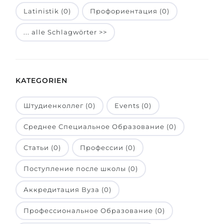
Latinistik (0)
Профориентация (0)
Belarus
Unsere Studierenden werden erfolgrei
Anderes Land
... alle Schlagwörter >>
BERATUNG!
BERATUNG BUCHEN
* Nac
KATEGORIEN
Штудиенколлег (0)
Events (0)
Среднее Специальное Образование (0)
Статьи (0)
Профессии (0)
Поступление после школы (0)
Аккредитация Вуза (0)
Профессиональное Образование (0)