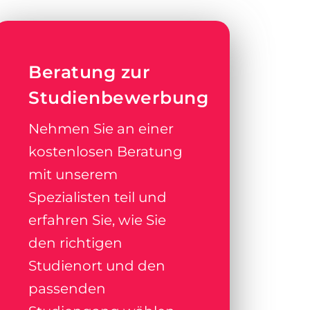
Beratung zur
Studienbewerbung
Nehmen Sie an einer
kostenlosen Beratung
mit unserem
Spezialisten teil und
erfahren Sie, wie Sie
den richtigen
Studienort und den
passenden