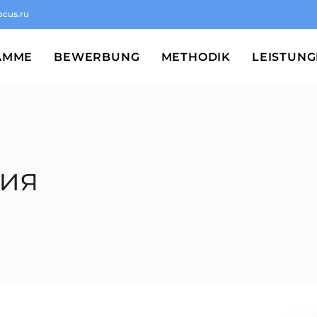
ocus.ru
AMME
BEWERBUNG
METHODIK
LEISTUN
ния