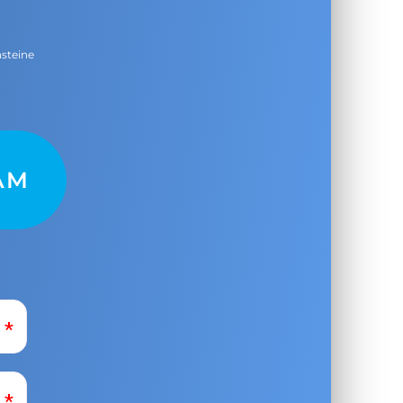
nsteine
AM