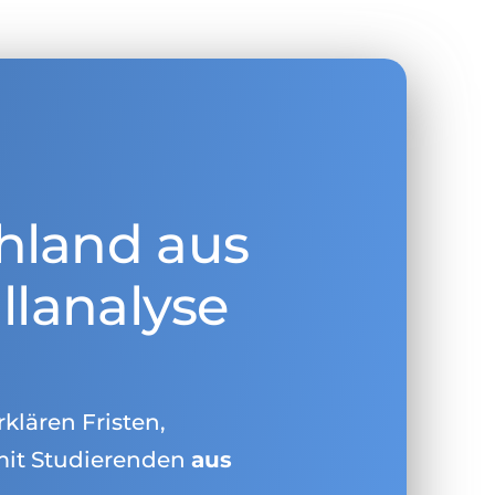
hland aus
llanalyse
rklären Fristen,
mit Studierenden
aus