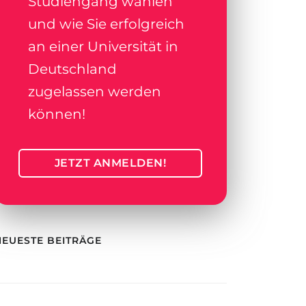
Studiengang wählen
und wie Sie erfolgreich
an einer Universität in
Deutschland
zugelassen werden
können!
JETZT ANMELDEN!
NEUESTE BEITRÄGE