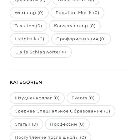
Belarus
Unsere Studierenden werden erfolgrei
Werbung (0)
Populäre Musik (0)
Anderes Land
Taxation (0)
BERATUNG!
Konservierung (0)
BERATUNG BUCHEN
* Nac
Latinistik (0)
Профориентация (0)
... alle Schlagwörter >>
KATEGORIEN
Штудиенколлег (0)
Events (0)
Среднее Специальное Образование (0)
Статьи (0)
Профессии (0)
Поступление после школы (0)