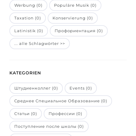
Werbung (0)
Populäre Musik (0)
Belarus
Unsere Studierenden werden erfolgrei
Taxation (0)
Konservierung (0)
Anderes Land
BERATUNG!
BERATUNG BUCHEN
Latinistik (0)
Профориентация (0)
* Nac
... alle Schlagwörter >>
KATEGORIEN
Штудиенколлег (0)
Events (0)
Среднее Специальное Образование (0)
Статьи (0)
Профессии (0)
Поступление после школы (0)