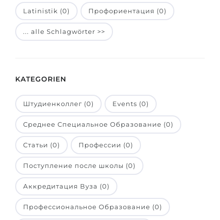
Latinistik (0)
Профориентация (0)
Belarus
Unsere Studierenden werden erfolgrei
Anderes Land
... alle Schlagwörter >>
BERATUNG!
BERATUNG BUCHEN
* Nac
KATEGORIEN
Штудиенколлег (0)
Events (0)
Среднее Специальное Образование (0)
Статьи (0)
Профессии (0)
Поступление после школы (0)
Аккредитация Вуза (0)
Профессиональное Образование (0)