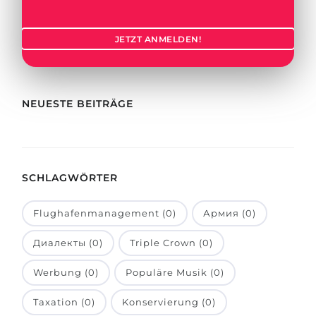
Städte
BEWERBEN FÜR FACHRICHTUNG …
BERUFE
JETZT ANMELDEN!
Medizin
Berufe
Ingenieurwesen
Studienfächer
Physik
NEUESTE BEITRÄGE
Beispiel-Stellenangebote
Management
BERUFSORIENTIERUNG
Anderes Fach
SCHLAGWÖRTER
BEWERBEN AUS …
Holland-Test
Russland
Interessenkarte-Test
Flughafenmanagement (0)
Армия (0)
Ukraine
RIASEC-Test
Диалекты (0)
Triple Crown (0)
Kasachstan
Erfolg
zu
Werbung (0)
Populäre Musik (0)
Aserbaidschan
100%
Taxation (0)
Konservierung (0)
Armenien