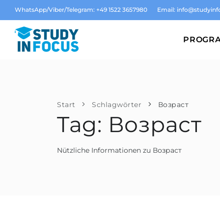
WhatsApp/Viber/Telegram: +49 1522 3657980
Email:
info@studyinf
PROGR
Start
Schlagwörter
Возраст
Tag: Возраст
Nützliche Informationen zu Возраст