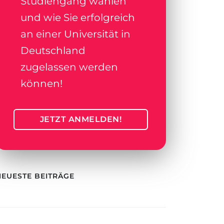
Studiengang wählen
und wie Sie erfolgreich
an einer Universität in
Deutschland
zugelassen werden
können!
JETZT ANMELDEN!
NEUESTE BEITRÄGE