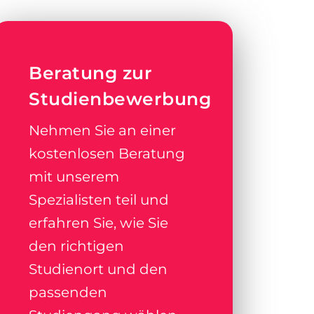
Beratung zur
Studienbewerbung
Nehmen Sie an einer
kostenlosen Beratung
mit unserem
Spezialisten teil und
erfahren Sie, wie Sie
den richtigen
Studienort und den
passenden