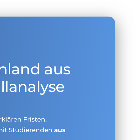
hland aus
llanalyse
rklären Fristen,
mit Studierenden
aus