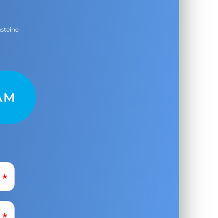
nsteine
AM