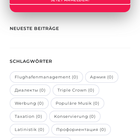
Städte
BEWERBEN FÜR FACHRICHTUNG …
BERUFE
Medizin
Berufe
NEUESTE BEITRÄGE
Ingenieurwesen
Studienfächer
Physik
Beispiel-Stellenangebote
Management
SCHLAGWÖRTER
BERUFSORIENTIERUNG
Anderes Fach
Flughafenmanagement (0)
Армия (0)
BEWERBEN AUS …
Holland-Test
Диалекты (0)
Triple Crown (0)
Russland
Interessenkarte-Test
Ukraine
Werbung (0)
Populäre Musik (0)
RIASEC-Test
Kasachstan
Erfolg
zu
Taxation (0)
Konservierung (0)
Aserbaidschan
100%
Latinistik (0)
Профориентация (0)
Armenien