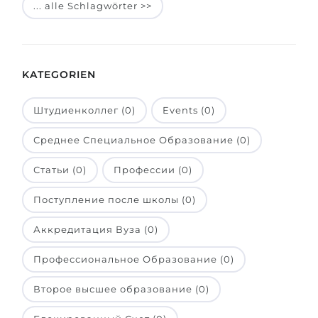
... alle Schlagwörter >>
Belarus
Unsere Studierenden werden erfolgrei
Anderes Land
BERATUNG!
BERATUNG BUCHEN
KATEGORIEN
* Nac
Штудиенколлег (0)
Events (0)
Среднее Специальное Образование (0)
Статьи (0)
Профессии (0)
Поступление после школы (0)
Аккредитация Вуза (0)
Профессиональное Образование (0)
Второе высшее образование (0)