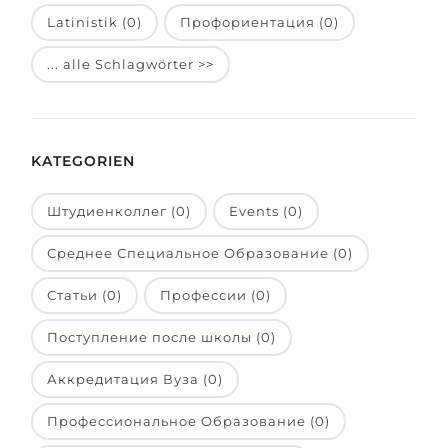
Latinistik (0)
Профориентация (0)
Belarus
Unsere Studierenden werden erfolgrei
Anderes Land
... alle Schlagwörter >>
BERATUNG!
BERATUNG BUCHEN
* Nac
KATEGORIEN
Штудиенколлег (0)
Events (0)
Среднее Специальное Образование (0)
Статьи (0)
Профессии (0)
Поступление после школы (0)
Аккредитация Вуза (0)
Профессиональное Образование (0)