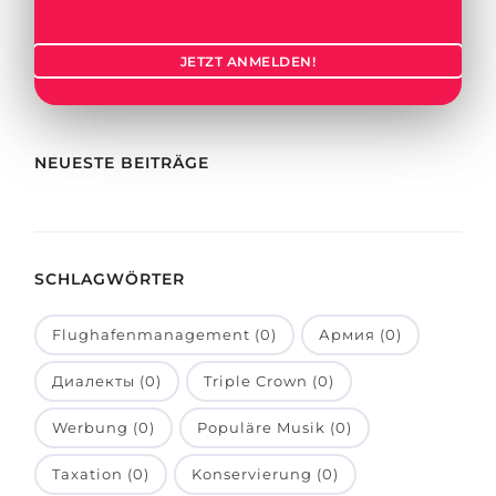
Städte
BEWERBEN FÜR FACHRICHTUNG …
BERUFE
JETZT ANMELDEN!
Medizin
Berufe
Ingenieurwesen
Studienfächer
Physik
NEUESTE BEITRÄGE
Beispiel-Stellenangebote
Management
BERUFSORIENTIERUNG
Anderes Fach
SCHLAGWÖRTER
BEWERBEN AUS …
Holland-Test
Russland
Interessenkarte-Test
Flughafenmanagement (0)
Армия (0)
Ukraine
RIASEC-Test
Диалекты (0)
Triple Crown (0)
Kasachstan
Erfolg
zu
Werbung (0)
Populäre Musik (0)
Aserbaidschan
100%
Taxation (0)
Konservierung (0)
Armenien