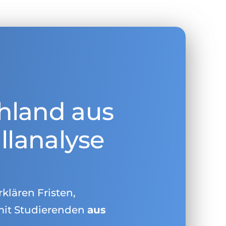
hland aus
llanalyse
rklären Fristen,
mit Studierenden
aus