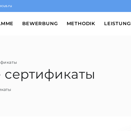
ocus.ru
AMME
BEWERBUNG
METHODIK
LEISTUN
ификаты
е сертификаты
икаты