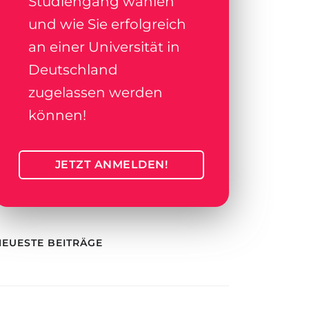
Studiengang wählen
und wie Sie erfolgreich
an einer Universität in
Deutschland
zugelassen werden
können!
JETZT ANMELDEN!
NEUESTE BEITRÄGE