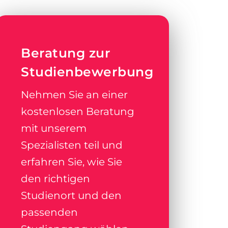
Beratung zur
Studienbewerbung
Nehmen Sie an einer
kostenlosen Beratung
mit unserem
Spezialisten teil und
erfahren Sie, wie Sie
den richtigen
Studienort und den
passenden