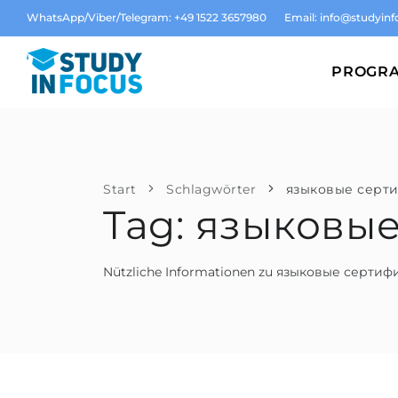
WhatsApp/Viber/Telegram: +49 1522 3657980
Email:
info@studyinf
PROGR
Start
Schlagwörter
языковые серт
Tag: языковы
Nützliche Informationen zu языковые сертиф