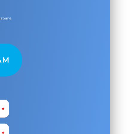
nsteine
AM