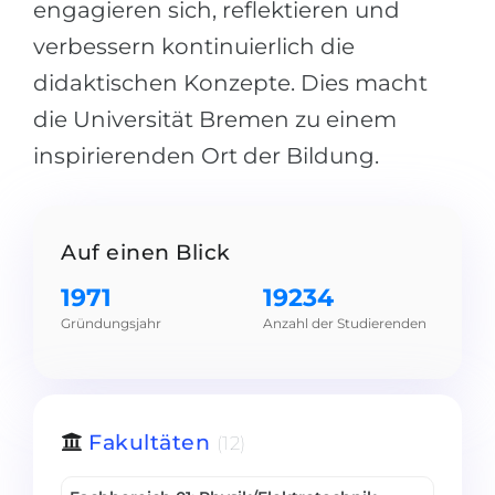
engagieren sich, reflektieren und
Belarus
Unsere Studierenden werden erfolgrei
verbessern kontinuierlich die
Anderes Land
didaktischen Konzepte. Dies macht
BERATUNG!
BERATUNG BUCHEN
die Universität Bremen zu einem
* Nac
inspirierenden Ort der Bildung.
Auf einen Blick
1971
19234
Gründungsjahr
Anzahl der Studierenden
Fakultäten
(12)