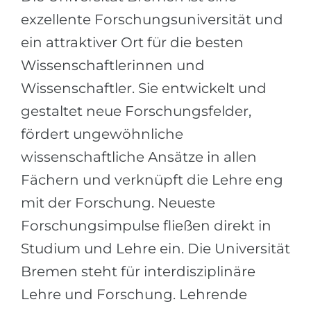
Städte
exzellente Forschungsuniversität und
BEWERBEN FÜR FACHRICHTUNG …
BERUFE
ein attraktiver Ort für die besten
Medizin
Berufe
Wissenschaftlerinnen und
Ingenieurwesen
Studienfächer
Wissenschaftler. Sie entwickelt und
Physik
Beispiel-Stellenangebote
gestaltet neue Forschungsfelder,
Management
fördert ungewöhnliche
BERUFSORIENTIERUNG
Anderes Fach
wissenschaftliche Ansätze in allen
Fächern und verknüpft die Lehre eng
BEWERBEN AUS …
Holland-Test
mit der Forschung. Neueste
Russland
Interessenkarte-Test
Forschungsimpulse fließen direkt in
Ukraine
RIASEC-Test
Studium und Lehre ein. Die Universität
Kasachstan
Erfolg
zu
Bremen steht für interdisziplinäre
Aserbaidschan
100%
Lehre und Forschung. Lehrende
Armenien