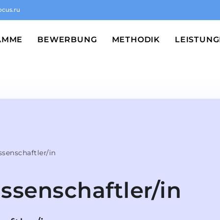
ocus.ru
AMME
BEWERBUNG
METHODIK
LEISTUN
senschaftler/in
senschaftler/in