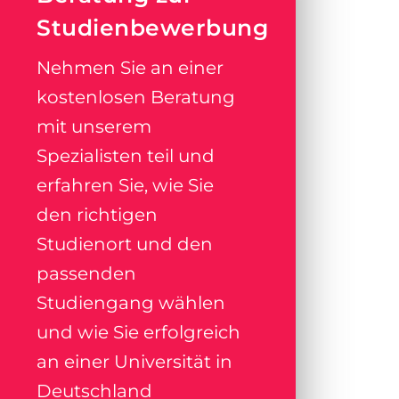
Studienbewerbung
Nehmen Sie an einer
kostenlosen Beratung
mit unserem
Spezialisten teil und
erfahren Sie, wie Sie
den richtigen
Studienort und den
passenden
Studiengang wählen
und wie Sie erfolgreich
an einer Universität in
Deutschland