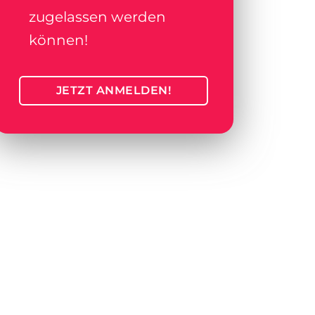
zugelassen werden
können!
JETZT ANMELDEN!