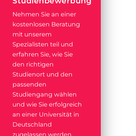
Studienbewerbung
Nehmen Sie an einer
kostenlosen Beratung
mit unserem
Spezialisten teil und
erfahren Sie, wie Sie
den richtigen
Studienort und den
passenden
Studiengang wählen
und wie Sie erfolgreich
an einer Universität in
Deutschland
zugelassen werden