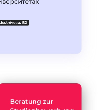
иверситетах
destniveau: B2
Beratung zur