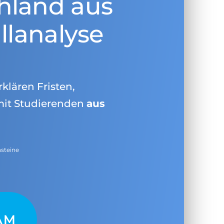
hland aus
llanalyse
rklären Fristen,
mit Studierenden
aus
nsteine
AM