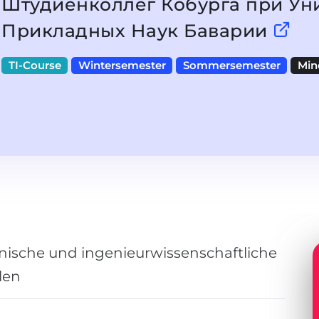
Штудиенколлег Кобурга при Ун
Прикладных Наук Баварии
TI-Course
Wintersemester
Sommersemester
Min
hnische und ingenieurwissenschaftliche
len