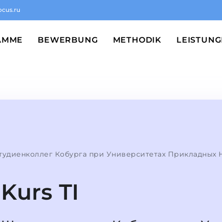
ocus.ru
AMME
BEWERBUNG
METHODIK
LEISTUN
удиенколлег Кобурга при Университетах Прикладных 
Kurs TI