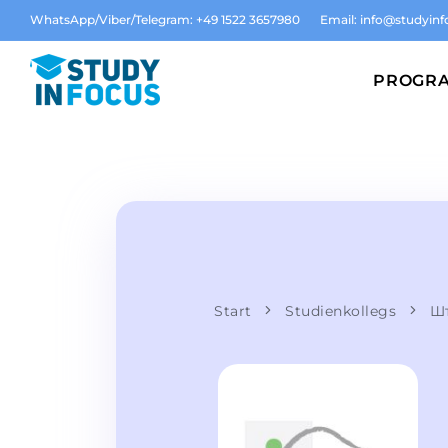
WhatsApp/Viber/Telegram: +49 1522 3657980
Email:
info@studyinf
PROGR
Start
Studienkollegs
Шт