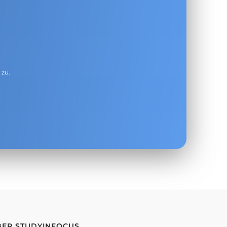
g
zu.
BER STUDYINFOCUS